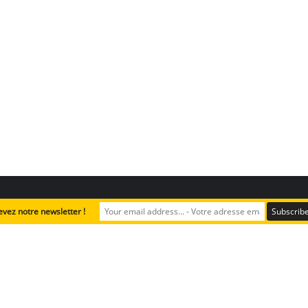
evez notre newsletter !
iologie
Safari botanique
Approfondissement et ressources
Copyright ©2024 A Rocha Lebanon. All rights reserved.