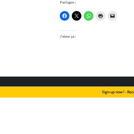
Partager :
J’aime ça :
Sign-up now ! - Rec
Animaux du Liban
Habitats
Leçons de b