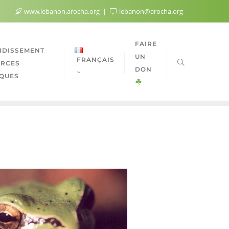
www.lebanon.arocha.org
lebanon@arocha.org
FAIRE
DISSEMENT
UN
FRANÇAIS
URCES
DON
QUES