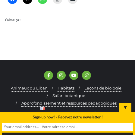
J’aime ça :
Animaux du Liban
Habitats
Leçons de biologie
Safari botanique
Approfondissement et ressources pédagogiques
▼
Français
Faire un don
Sign-up now ! - Recevez notre newsletter !
Copyright ©2024 A Rocha Lebanon. All rights reserved.