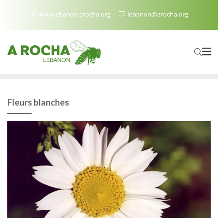
www.lebanon.arocha.org
lebanon@arocha.org
Fleurs blanches