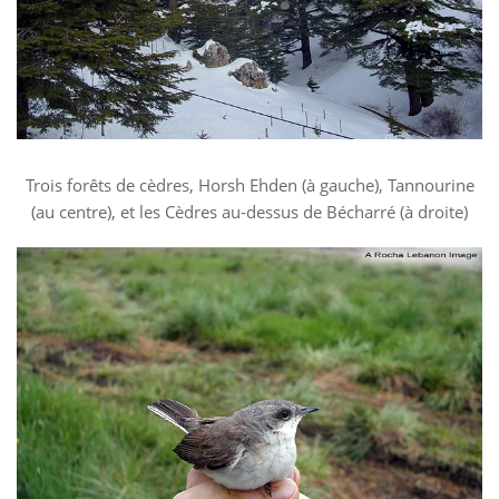
Trois forêts de cèdres, Horsh Ehden (à gauche), Tannourine
(au centre), et les Cèdres au-dessus de Bécharré (à droite)