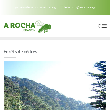
www.lebanon.arocha.org
lebanon@arocha.org
Forêts de cèdres