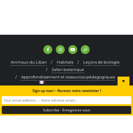
Animaux du Liban
Habitats
Leçons de biologie
Safari botanique
Approfondissement et ressources pédagogiques
▼
Français
Faire un don
Sign-up now ! - Recevez notre newsletter !
Copyright ©2024 A Rocha Lebanon. All rights reserved.