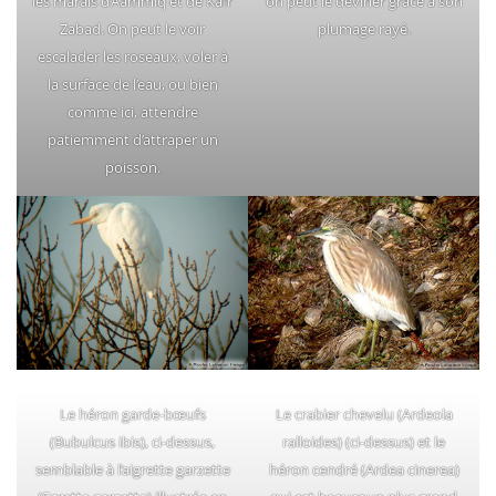
les marais d’Aammiq et de Kafr
on peut le deviner grâce à son
Zabad. On peut le voir
plumage rayé.
escalader les roseaux, voler à
la surface de l’eau, ou bien
comme ici, attendre
patiemment d’attraper un
poisson.
Le héron garde-bœufs
Le crabier chevelu (Ardeola
(Bubulcus ibis), ci-dessus,
ralloides) (ci-dessus) et le
semblable à l’aigrette garzette
héron cendré (Ardea cinerea)