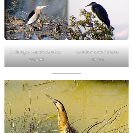
Le Blongios nain (
Ixobrychus
Le Héron cendré
(Ardea
minutus
)
cinerea)