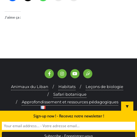
J’aime ça :
Animaux du Liban
Habitats
Leçons de biologie
Safari botanique
Approfondissement et ressources pédagogiques
▼
Français
Faire un don
Sign-up now ! - Recevez notre newsletter !
Copyright ©2024 A Rocha Lebanon. All rights reserved.