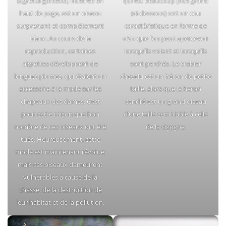
(Egretta garzetta) illustrée en
qui est beaucoup plus grand
haut de page, est un oiseau
(ci-dessous) ont un cou
surprenant et complètement
caractéristique en forme de
blanc. Au cours de la
« S » que l’on peut apercevoir
reproduction, certaines
lorsqu’ils volent et lorsqu’ils
aigrettes développent de
sont perchés. Le crabier
longues plumes, qui étaient un
chevelu est un héron de petite
accessoire à la mode sur les
taille, alors que le héron
chapeaux des dames. C’est
cendré est un grand oiseau
pour cette raison que bon
d’une taille semblable à celle
nombre de ces oiseaux ont été
de la cigogne.
tués. Heureusement, cette
mode est maintenant révolue,
mais ces oiseaux demeurent
vulnérables à cause de la
chasse, de la destruction de
leur habitat et de la pollution.