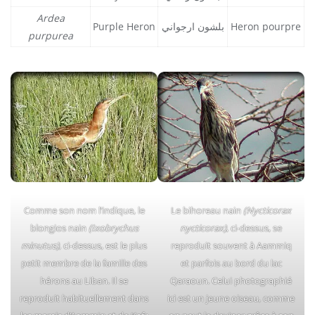
Ardea
Purple Heron
بلشون ارجواني
Heron pourpre
purpurea
Comme son nom l’indique, le
Le bihoreau nain
(Nycticorax
blongios nain
(Ixobrychus
nycticorax)
, ci-dessus, se
minutus)
, ci-dessus, est le plus
reproduit souvent à Aammiq
petit membre de la famille des
et parfois au bord du lac
hérons au Liban. Il se
Qaraoun. Celui photographié
reproduit habituellement dans
ici est un jeune oiseau, comme