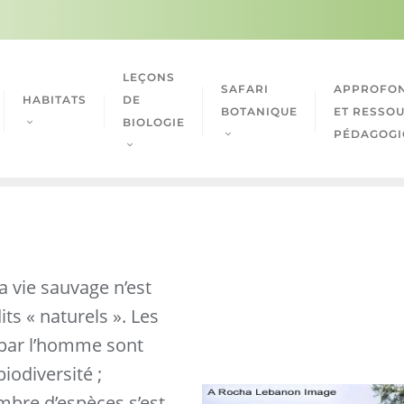
LEÇONS
SAFARI
APPROFON
HABITATS
DE
BOTANIQUE
ET RESSO
BIOLOGIE
PÉDAGOGI
a vie sauvage n’est
its « naturels ». Les
 par l’homme sont
biodiversité ;
mbre d’espèces s’est