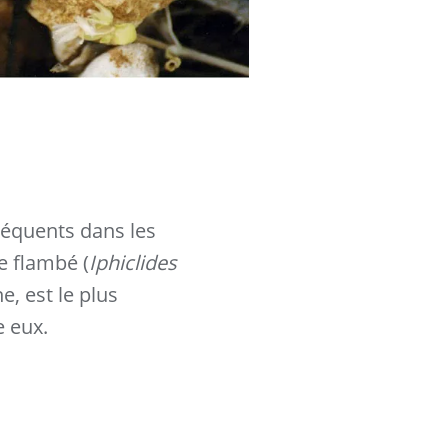
réquents dans les
Le flambé (
Iphiclides
e, est le plus
e eux.