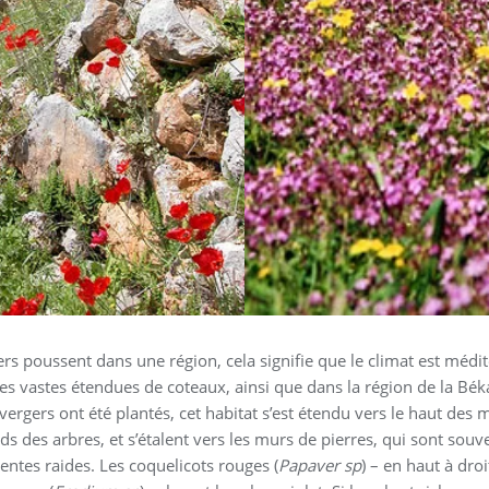
viers poussent dans une région, cela signifie que le climat est mé
 les vastes étendues de coteaux, ainsi que dans la région de la Bék
ergers ont été plantés, cet habitat s’est étendu vers le haut des
s des arbres, et s’étalent vers les murs de pierres, qui sont souve
entes raides. Les coquelicots rouges (
Papaver sp
) – en haut à dro