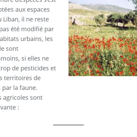
ptées aux espaces
Liban, il ne reste
 pas été modifié par
bitats urbains, les
le sont
moins, si elles ne
trop de pesticides et
s territoires de
 par la faune.
s agricoles sont
ivante :