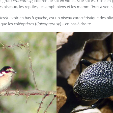
e-grue (
Erodium sp
) colorent le sol en violet. Si le sol est riche e
 les oiseaux, les reptiles, les amphibiens et les mammifères à venir.
icus
) – voir en bas à gauche, est un oiseau caractéristique des oliv
 que les coléoptères (
Coleoptera sp
) – en bas à droite.