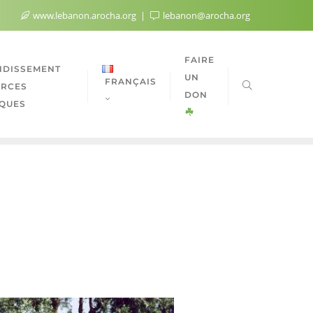
www.lebanon.arocha.org
lebanon@arocha.org
FAIRE
DISSEMENT
UN
FRANÇAIS
URCES
DON
QUES