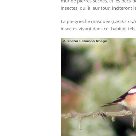
mur de pierres sèches, et les becs-d
insectes, qui à leur tour, inciteront
La pie-grièche masquée (
Lanius nub
insectes vivant dans cet habitat, tels