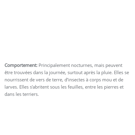
Forme larvaire montrant les branchies externes et les
petites pattes. Les femelles pondent de 20 à 40 œufs dans
l’eau.
Comportement:
Principalement nocturnes, mais peuvent
être trouvées dans la journée, surtout après la pluie. Elles se
nourrissent de vers de terre, d’insectes à corps mou et de
larves. Elles s’abritent sous les feuilles, entre les pierres et
dans les terriers.