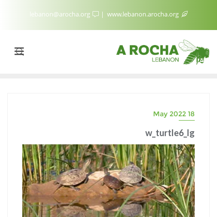
lebanon@arocha.org
www.lebanon.arocha.org
18 May 2022
w_turtle6_lg