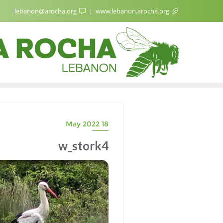
lebanon@arocha.org
www.lebanon.arocha.org
18 May 2022
w_stork4