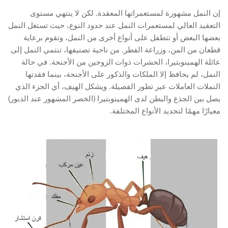
إن النمل مشهورة لمستعمراتها المعقدة. لكن لا ينتهي مستوى
التعقيد العالي لمستعمرات النمل عند حدود النوع، حيث تستغل النمل
بعضها البعض أو تتطفل على أنواع أخرى من النمل، وتقوم برعاية
قطعان من المن، وزراعة الفطر. من ناحية تصنيفها، تنتمي النمل إلى
عائلة الهمينوبتيرا، الحشرات ذوات الزوجين من الأجنحة. في حالة
النمل، لم يحافظ إلا الملكات والذكور على الأجنحة، بينما فقدتها
النملات العاملات عبر تطور الفصيلة. ويشكل الهيف، أي الجزء الذي
يصل بين الجذع والبطن لدى الهمينوبتيرا (الخصر المشهور عند الدبور)
معيارًا مهمًا لتحديد الأنواع المختلفة.