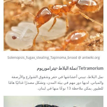
Solenopsis_fugax_stealing_Tapinoma_brood @ antwiki.org
Tetramorium/نملة البلاط-تيتراموريوم
نمل البلاط، تببني أعشاشها في حفر وشقوق الشوارع والأرصفة
والمباني. لديها دور مهم في بيئة المدن، وتشكل مصدرًا غذائيًا هامًا
للطيور. يمكن ملاحظة 13 نوعًا منها في لبنان.