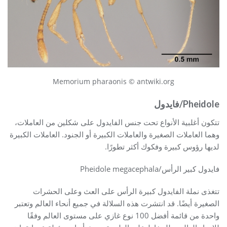
Memorium pharaonis © antwiki.org
Pheidole/فايدول
تتكون أغلبية الأنواع تحت جنس الفايدول على شكلين من العاملات،
وهما العاملات الصغيرة والعاملات الكبيرة أو الجنود. العاملات الكبيرة
لديها رؤوس كبيرة وفكوك أكثر تطورًا.
فايدول كبير الرأس/Pheidole megacephala
تتغذى نملة الفايدول كبيرة الرأس على العث وعلى الحشرات
الصغيرة أيضًا. قد انتشرت هذه السلالة في جميع أنحاء العالم وتعتبر
واحدة من قائمة أفضل 100 نوع غازي على مستوى العالم وفقًا