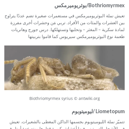
Bothriomyrmex/بوثريوميرمكس
تعيش نملة البوثريوميرمكس في مستعمرات صغيرة تضم عددًا يتراوح
بين العشرات والمئات من الأفراد. تربي مَن وحشرات أخرى مفرزة
لمادة سكرية – المغثر – وتحلبها وتستهلكها. درس جورج وهانريات
طعمة نوع البوثريوميرمكس سيريوس كما قاموا بتربيتها
Biothriomyrmex syrius © antwiki.org
Liometopum /ليوميتوبوم
تتميّز نملة الليوميتوبوم بجسمها الداكن المغطى بالشعيرات. تعيش
في الأشجار التي تبني فيها أعشاش كبيرة قطرها يمتد عدة أمتار في