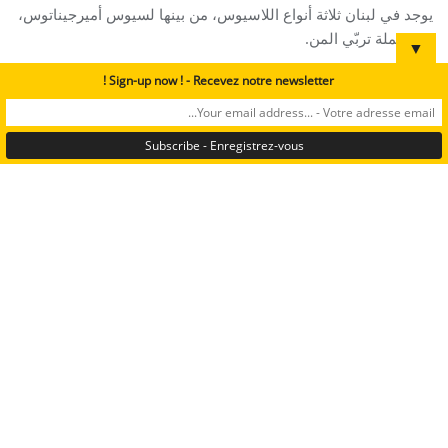
يوجد في لبنان ثلاثة أنواع اللاسيوس، من بينها لسيوس أميرجيناتوس،
وهي نملة تربّي المن.
▼
Sign-up now ! - Recevez notre newsletter !
Lasius emarginatus © antwiki.org