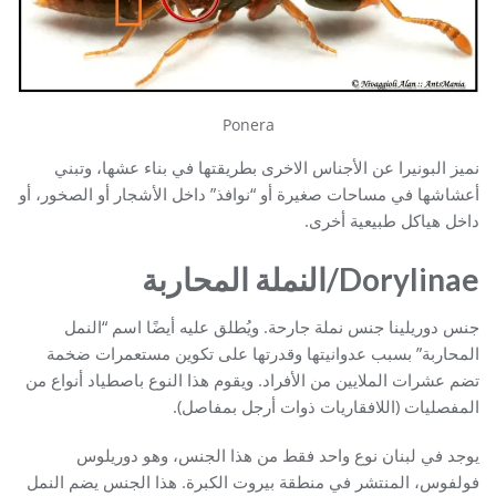
Ponera
نميز البونيرا عن الأجناس الاخرى بطريقتها في بناء عشها، وتبني
أعشاشها في مساحات صغيرة أو “نوافذ” داخل الأشجار أو الصخور، أو
داخل هياكل طبيعية أخرى.
Dorylinae/النملة المحاربة
جنس دوريلينا جنس نملة جارحة. ويُطلق عليه أيضًا اسم “النمل
المحاربة” بسبب عدوانيتها وقدرتها على تكوين مستعمرات ضخمة
تضم عشرات الملايين من الأفراد. ويقوم هذا النوع باصطياد أنواع من
المفصليات (اللافقاريات ذوات أرجل بمفاصل).
يوجد في لبنان نوع واحد فقط من هذا الجنس، وهو دوريلوس
فولفوس، المنتشر في منطقة بيروت الكبرة. هذا الجنس يضم النمل