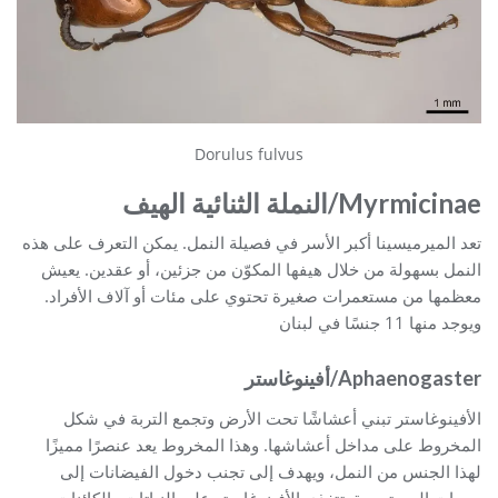
Dorulus fulvus
Myrmicinae/
النملة الثنائية الهيف
تعد الميرميسينا أكبر الأسر في فصيلة النمل. يمكن التعرف على هذه
النمل بسهولة من خلال هيفها المكوّن من جزئين، أو عقدين. يعيش
معظمها من مستعمرات صغيرة تحتوي على مئات أو آلاف الأفراد.
ويوجد منها 11 جنسًا في لبنان
Aphaenogaster/أفينوغاستر
الأفينوغاستر تبني أعشاشًا تحت الأرض وتجمع التربة في شكل
المخروط على مداخل أعشاشها. وهذا المخروط يعد عنصرًا مميزًا
لهذا الجنس من النمل، ويهدف إلى تجنب دخول الفيضانات إلى
ممرات المستعمرة. تتغذى الأفينوغاستر على النباتات والكائنات