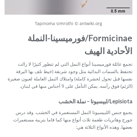
Tapinoma simrothi © antwiki.org
Formicinae
/فورميسينا-النملة
الأحادية الهيف
تجمع عائلة فورميسينا أنواع النمل التي لم تتطور كثيرًا لا زالت
تحتفظ بالسمات البدائية مثل وجود شرنقة (خيط تلف بها اليرقة
نفسها قبل تحول لحشرة كاملة) وامتلاك النمل العاملة لعيون صغيرة
(الزئم) فوق رأسه. يمكن التأمل على 9 أجناس منها في لبنان.
Lepisiota/لبيسيوتا – نملة الخشب
يجمع جنس اللبيسيوتا النمل المستعمرة في الخشب. وقد درس
جورج وهانريات طعمة ثلاث أنواع منها كما قاما بتربية مستعمرات
بعضها. وهذه الأنواع الثلاثة هي: