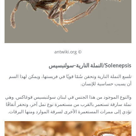
© antwiki.org
Solenepsis/النملة النارية-سولنبسيس
تلسع النملة النارية وتحقن سُمًا قويًا في فريستها، ويمكن لهذا السم
أن يسبب حساسية للإنسان.
والنوع الموجود من هذا الجنس في لبنان سولنبسيس فوغاكس. وهي
نملة سارقة تستعمر بالقرب من مستعمرة نوع نمل آخر، وتحفر أنفاقًا
تؤدي إلى ممرات المستعمرة الأخرى لسرقة الموارد ومنها اليرقات.