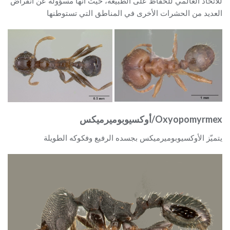
للاتحاد العالمي للحفاظ على الطبيعة، حيث أنها مسؤولة عن انقراض
العديد من الحشرات الأخرى في المناطق التي تستوطنها
Oxyopomyrmex/أوكسيوبوميرميكس
يتميّز الأوكسيوبوميرميكس بجسده الرفيع وفكوكه الطويلة