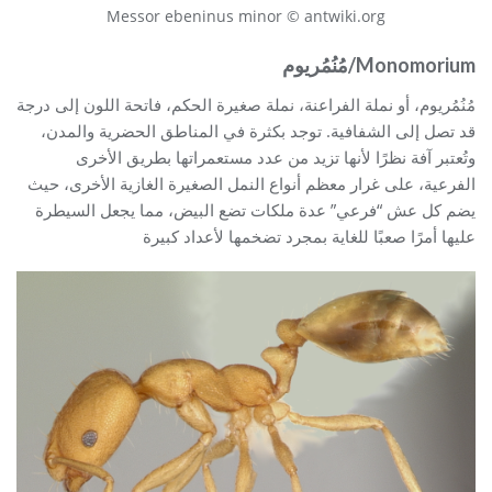
Messor ebeninus minor © antwiki.org
Monomorium/مُنُمُريوم
مُنُمُريوم، أو نملة الفراعنة، نملة صغيرة الحكم، فاتحة اللون إلى درجة
قد تصل إلى الشفافية. توجد بكثرة في المناطق الحضرية والمدن،
وتُعتبر آفة نظرًا لأنها تزيد من عدد مستعمراتها بطريق الأخرى
الفرعية، على غرار معظم أنواع النمل الصغيرة الغازية الأخرى، حيث
يضم كل عش “فرعي” عدة ملكات تضع البيض، مما يجعل السيطرة
عليها أمرًا صعبًا للغاية بمجرد تضخمها لأعداد كبيرة