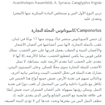
Acantholepis frauenfeldi, A. Syriaca, Cataglyphis frigida
تربي النوع الأول المن و تستخلص المادة السكرية منها (المغثر)
وتتغذى عليه
Camponotus/كامبوناتوس-النحلة النجارة
إن جنس كامبوناتوس منتشر جدًا، ويوجد منها 17 نوعًا في لبنان.
تلقب بالنملة النجارة، لأنها تبني أعشاشها في أغصان الأشجار
والأغصان الميتة و الحطب بفضل قدرتها على حفر الخشب. تمتلك
فكين قويين بما يكفي لتقطيع الخشب، تمامًا كالأرضة، إلا أنها لا
تتغذى على الخشب كما تتغذى الأرضة عليه. ببساطة، لا تمثل
الأخشب للنملة النجارة سوى محلًا للسكن. وعلى المستوى البيئي،
تشارك هذه النملة في تحلل الخشب الميت وعناصر نباتية أخرى،
وبالتالي تسهم في تغذية الأرض. تعيش جميع أنواع هذا الجنس في
تكافل مع بكتيريا داخلية والتي من المحتمل أن تلعب دورًا في تغذية
النمل. ويمكن رؤيتها بسهولة على أغصان الشمران حيث تعيش أيضًا
في علاقة تقايضية مع الشمر الشائع والمن الذي يتغذى عليه، إذ
تنظف النمل المن من مغثرها وتحدد عددها كي لا تؤذى النبتة الضيفة.