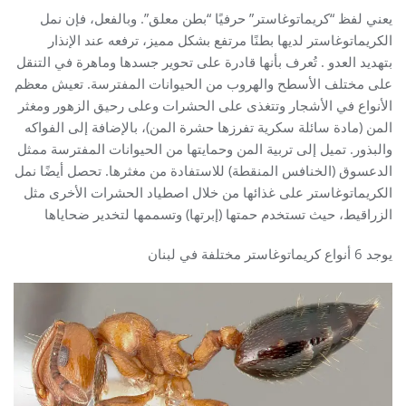
يعني لفظ “كريماتوغاستر” حرفيًا “بطن معلق”. وبالفعل، فإن نمل
الكريماتوغاستر لديها بطنًا مرتفع بشكل مميز، ترفعه عند الإنذار
بتهديد العدو . تُعرف بأنها قادرة على تحوير جسدها وماهرة في التنقل
على مختلف الأسطح والهروب من الحيوانات المفترسة. تعيش معظم
الأنواع في الأشجار وتتغذى على الحشرات وعلى رحيق الزهور ومغثر
المن (مادة سائلة سكرية تفرزها حشرة المن)، بالإضافة إلى الفواكه
والبذور. تميل إلى تربية المن وحمايتها من الحيوانات المفترسة ممثل
الدعسوق (الخنافس المنقطة) للاستفادة من مغثرها. تحصل أيضًا نمل
الكريماتوغاستر على غذائها من خلال اصطياد الحشرات الأخرى مثل
الزراقيط، حيث تستخدم حمتها (إبرتها) وتسممها لتخدير ضحاياها
يوجد 6 أنواع كريماتوغاستر مختلفة في لبنان