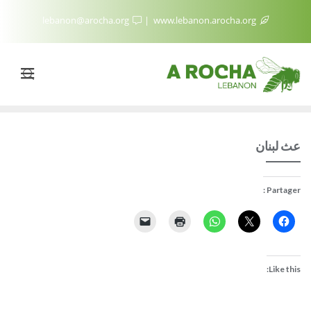
lebanon@arocha.org
www.lebanon.arocha.org
عث لبنان
Partager :
Like this: