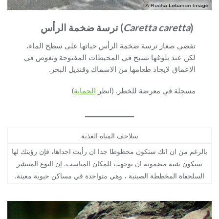
(
Caretta caretta
) ترسة ضخمة الرأس
تقضي صغار ترسة ضخمة الرأس حياتها على سطح الماء،
لكن عند بلوغها تسبح في المحيطات المفتوحة وتغوص في
الاعماق لايجاد طعامها من الاسماك وقنديل البحر.
مسجلة في معرضة للخطر. (انظر
الحماية
)
سلاحف المياه العذبة
بالرغم من ان انك ستكون محظوظا جدا ان رأيت احداها، فإن رؤيتك لها
ستكون شبه مضمونة ان توجهت للمكان المناسب. إن النوع المنتشر
السلحفاة المخططة الصينية ، وهي متواجدة في مساكن حيوية معينة.