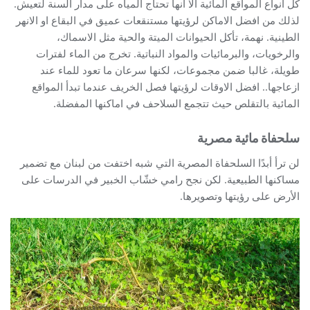
كل انواع المواقع المائية الا انها تحتاج المياه على مدار السنة لتعيش.
لذلك من افضل الاماكن لرؤيتها مستنقعات عميق في البقاع او الانهر
الطينية. نهمة، تأكل الحيوانات الميتة والحية مثل الاسماك،
والرخويات، والبرمائيات والمواد النباتية. تخرج من الماء لفترات
طويلة، غالبا ضمن مجموعات، لكنها سرعان ما تعود للماء عند
ازعاجها.. افضل الاوقات لرؤيتها فصل الخريف عندما تبدأ المواقع
المائية بالتقلص حيث تتجمع السلاحف في اماكنها المفضلة.
سلحفاة مائية مصرية
لن ترأ أبدًا السلحفاة المصرية التي شبه اختفت من لبنان مع تضمير
مساكنها الطبيعية. لكن نجح رامي خشّاب الخبير في الدرسات على
الأرض على رؤيتها وتصويرها.