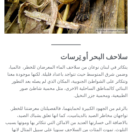
سلاحف ال
بحر أو تِرسات
يتكاثر في لبنان نوعان من سلاحف الماء المعرضان للخطر، عالميا،
وضمن شرق المتوسط حيث تتواجد باعداد قليلة. لكنها موجودة معنا
وتتكاثر على الشواطئ الجنوبية، المكان الذي لم يصله بعد التطور
البنائي كالمناطق الساحلية الاخرى، مثل محمية شاطئ صور
الطبيعية، ومحمية جزر النخيل.
بالرغم من الجهود الكبيرة لحمايتهما، فالفصيلتان معرضتنا للخطر.
تواجهان مخاطر الصيد بالديناميت، كما انها تعلق بشباك الصيد،
بالاضافة الى خسارتها العديد من الاماكن التي تتكاثر بها وموتها بسبب
التلوث. تموت المئات من السلاحف سنويا على سبيل المثال لانها