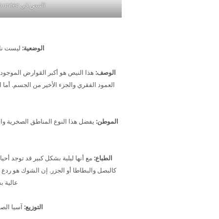
النيص في Animal Encounter
الوضعية:
ليست ناد
الوصف:
العمود الفقري والجزء الأخير من الجسم. أما
الموطن:
يفضل هذا النوع المناطق الصخرية وال
الطباع:
مع أنها ليلية بشكل كبير قد توجد أحي
كالبصل والبطاطا أو الجزر. إن الشوك هو ردع 
عالية ب
التوزيع:
آسيا الصغ