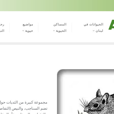
الحيوانات في
المساكن
مواضيع
رحل
لبنان
الحيوية
حيوية
النب
مجموعة كبيرة من الثديات حول ا
تضم السناجب، والنيص (التفاصيل