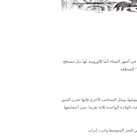
س لها خصل أذنية في أشهر الشتاء كما للأوروبية. لها ذيل مسطح
 للمنطقة.
وضها, ومثل السناجب الأخرى فإنها تخزن البذور
لولادة الواحدة ثلاثة تقريبا. تبني أعشاشها
ي البحر المتوسط وغرب إيران.