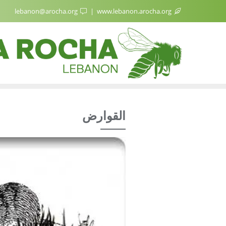
lebanon@arocha.org
www.lebanon.arocha.org
القوارض