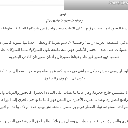
النيص
(Hystrix indica indica)
رة الوجود انما تصعب رؤيتها. على الاغلب ستجد واحدة من شوكاتها الخلفية الطويلة من 
هذا النيص هو أكبر القوارض الموجودة في المنطقة العربية (رأسا” وجسما”74 سم 
 الشوكات على نصف الجسم الأمامي فهي بنية غامقة بلون الشوكولا بينما الشوكات على
خطمها فهو قصير غير حاد وعيناها صغيرتان وأذنان صغيرتان كالأذن البشرية.
وديان, وهي تعيش بشكل جماعي في جحور كبيرة ومتصلة مع بعضها تتسع إلى ستة أو ثمان
يكون في الكهوف والشقوق.
انا تتشمس خارج جحرها, وهي غالبا ما تقتات على المادة الخضراء كالجذور والدرنات والث
واضح للضواري وعندما تقترب الأخيرة من النيص فهو غالبا ما يهاجم بالجري إلى الوراء
شوكاته المجوفة. تولد الصغار في وجر مبطن بالحشائش ويبلغ عدد الولادة واحدا أو اثنين
رى والجزيرة العربية والهند وإيران ونيبال وسريلانكا والمناطق الشرقية في البحرين ا