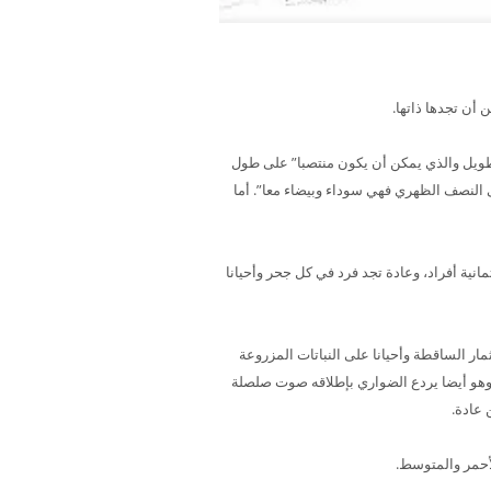
أن تجدها ذاتها.
تقريبا”), وتغطى أجسامها بشوك قاسي طويل والذي يمكن أن يكون منتصبا” على طول
 النصف الظهري فهي سوداء وبيضاء معا”. أما
ية أفراد، وعادة تجد فرد في كل جحر وأحيانا
مار الساقطة وأحيانا على النباتات المزروعة
. وهو أيضا يردع الضواري بإطلاقه صوت صلصلة
 عادة.
لأحمر والمتوسط.