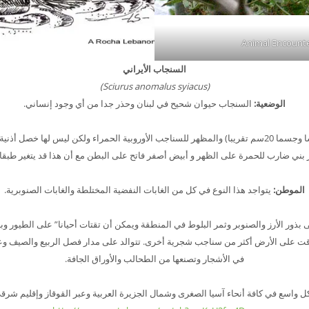
السنجاب الأيراني
(Sciurus anomalus syiacus)
الوضعية:
السنجاب حيوان شحيح في لبنان وحذر جدا من أي وجود إنساني.
هذه السناجب مشابهة في الحجم (رأسا وجسما 20سم تقريبا) والمظهر للسناجب الأوروبية الحمراء ولكن لي
بني ضارب للحمرة على الظهر و أبيض أصفر فاتح على البطن مع أن هذا قد يتغير طبقا”
الموطن:
يتواجد هذا النوع في كل من الغابات النفضية المختلطة والغابات الصنوبرية.
ذور الأرز والصنوبر وثمر البلوط في المنطقة ويمكن أن تقتات أحيانا” على الطيور وبي
ت على الأرض أكثر من سناجب شجرية أخرى. تتوالد على مدار فصل الربيع والصيف وعدد ا
في الأشجار وتصنعها من الطحالب والأوراق الجافة.
 واسع في كافة أنحاء آسيا الصغرى وشمال الجزيرة العربية وعبر القوقاز وإقليم شرق