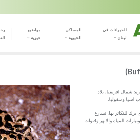
الحيوانات في
المساكن
مواضيع
رحل
لبنان
الحيوية
حيوية
النب
: شمال افريقيا، بلاد
اسيا ومنغوليا.
برك للتكاثر بها. تسارع
يارات المياه والانهر وقنوات