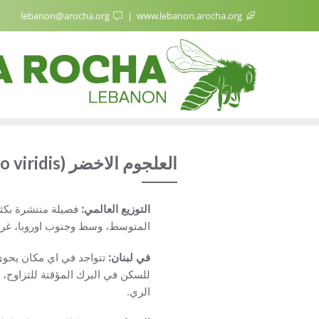
lebanon@arocha.org
www.lebanon.arocha.org
العلجوم الاخضر (Bufo viridis)
التوزيع العالمي:
فصيلة منتشرة بكثرة
المتوسط، وسط وجنوب اوروبا، غرب 
في لبنان:
تتواجد في اي مكان يحوي 
للسكن في البرك المؤقتة للتزاوج، وت
الري.