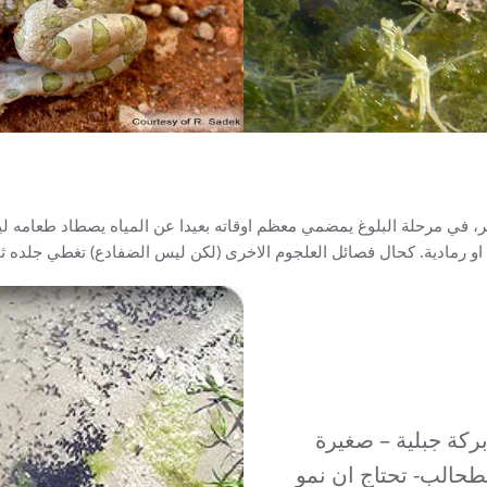
ثر، في مرحلة البلوغ يمضمي معظم اوقاته بعيدا عن المياه يصطاد طعامه ل
او رمادية. كحال فصائل العلجوم الاخرى (لكن ليس الضفادع) تغطي جلده ثو
ركة جبلية – صغيرة
طحالب- تحتاج ان نمو