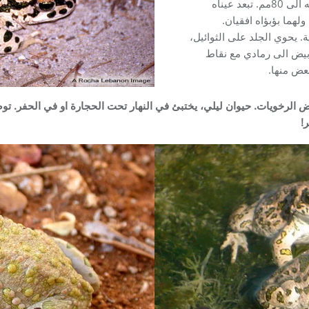
متوسط الحجم يصل طوله الى 80مم. تبعد عيناه
لهما بؤبؤاه افقيان.
. يحوي الجلد على الثوائيل،
ابيض الى رمادي مع نقاط
عض منها.
 الرخويات. حيوان ليلي، يختبئ في النهار تحت الحجارة او في الحفر.
!